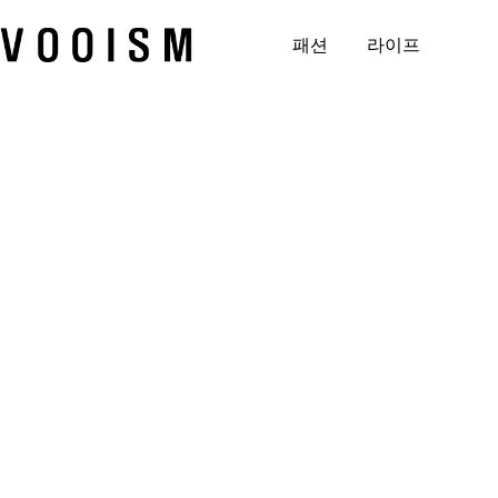
본
문
패션
라이프
으
로
건
너
뛰
기