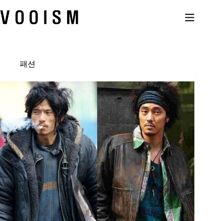
본
문
으
로
건
너
패션
뛰
기